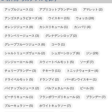
00:00
アップルジュース
(1)
アプリコットブランデー
(2)
アマレット
(2)
00:00
アンゴスチュラビターズ
(4)
ウイスキー
(15)
ウォッカ
(28)
02:30
オレンジジュース
(8)
カシスリキュール
(1)
カンパリ
(4)
クランベリージュース
(3)
グレナデンシロップ
(2)
グレープフルーツジュース
(6)
コーラ
(1)
シャルトリューズヴェール
(2)
シュガーシロップ
(6)
ジン
(29)
ジンジャーエール
(6)
スウィートベルモット
(5)
ソーダ
(7)
チェリーブランデー
(3)
テキーラ
(11)
トニックウォーター
(4)
ドライベルモット
(5)
ドランブイ
(2)
バーボンウイスキー
(1)
パイナップルジュース
(2)
パルフェタムール
(1)
ビール
(3)
ピーチリキュール
(1)
フランボワーズリキュール
(2)
ブランデー
(7)
ブルーキュラソー
(5)
ホワイトキュラソー
(7)