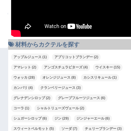
材料からカクテルを探す
00:00
アップルジュース
(1)
アプリコットブランデー
(2)
00:00
アマレット
(2)
アンゴスチュラビターズ
(4)
ウイスキー
(15)
02:30
ウォッカ
(28)
オレンジジュース
(8)
カシスリキュール
(1)
ボリューム調節には上下矢印キーを使ってください
カンパリ
(4)
クランベリージュース
(3)
グレナデンシロップ
(2)
グレープフルーツジュース
(6)
コーラ
(1)
シャルトリューズヴェール
(2)
シュガーシロップ
(6)
ジン
(29)
ジンジャーエール
(6)
スウィートベルモット
(5)
ソーダ
(7)
チェリーブランデー
(3)