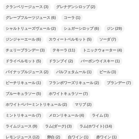
クランベリージュース
(3)
グレナデンシロップ
(2)
グレープフルーツジュース
(6)
コーラ
(1)
シャルトリューズヴェール
(2)
シュガーシロップ
(6)
ジン
(29)
ジンジャーエール
(6)
スウィートベルモット
(5)
ソーダ
(7)
チェリーブランデー
(3)
テキーラ
(11)
トニックウォーター
(4)
ドライベルモット
(5)
ドランブイ
(2)
バーボンウイスキー
(1)
パイナップルジュース
(2)
パルフェタムール
(1)
ビール
(3)
ピーチリキュール
(1)
フランボワーズリキュール
(2)
ブランデー
(7)
ブルーキュラソー
(5)
ホワイトキュラソー
(7)
ホワイトペパーミントリキュール
(2)
マリブ
(2)
ミントリキュール
(7)
メロンリキュール
(4)
ライム
(3)
ライムジュース
(9)
ラム(ダーク)
(3)
ラム(ホワイト)
(14)
レモンジュース
(12)
卵白
(2)
白ワイン
(1)
赤ワイン
(1)